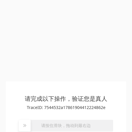
请完成以下操作，验证您是真人
TraceID: 7544532a17861904412224862e
请按住滑块，拖动到最右边